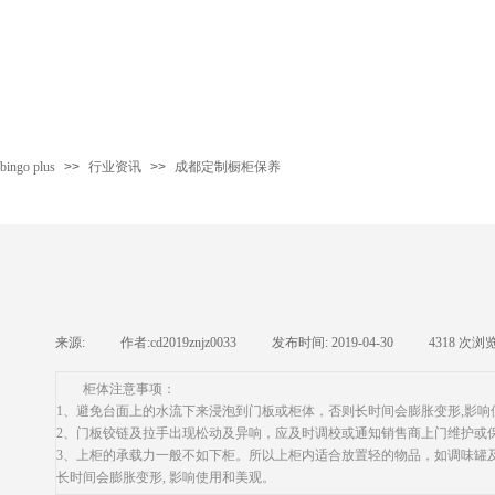
bingo plus
>>
行业资讯
>>
成都定制橱柜保养
来源:
|
作者:
cd2019znjz0033
|
发布时间:
2019-04-30
|
4318
次浏
柜体注意事项：
1、避免台面上的水流下来浸泡到门板或柜体，否则长时间会膨胀变形,影响
2、门板铰链及拉手出现松动及异响，应及时调校或通知销售商上门维护或
3、上柜的承载力一般不如下柜。所以上柜内适合放置轻的物品，如调味罐及玻
长时间会膨胀变形, 影响使用和美观。