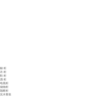
橱 柜
衣 柜
鞋 柜
酒 柜
电视柜
储物柜
隔断柜
实木整装