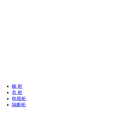
橱 柜
衣 柜
电视柜
隔断柜