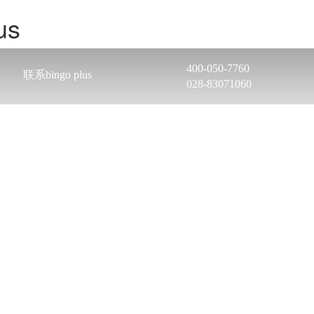
us
400-050-7760
联系bingo plus
028-83071060